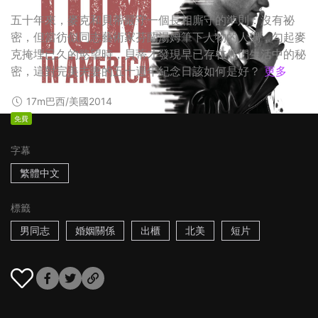
五十年來，麥克和貝蒂嚴守一個長相廝守的準則：沒有祕
密，但當彷似同志藝術家芬蘭湯姆筆下人物的人偶，勾起麥
克掩埋已久的慾望時，貝蒂才發現早已存在他們生活中的秘
密，這對完美夫妻的五十週年紀念日該如何是好？
更多
17m
巴西/美國
2014
免費
字幕
繁體中文
標籤
男同志
婚姻關係
出櫃
北美
短片