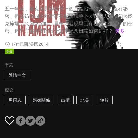
五十年來，麥克和貝蒂嚴守一個長相廝守的準則：沒有祕
密，但當彷似同志藝術家芬蘭湯姆筆下人物的人偶，勾起麥
克掩埋已久的慾望時，貝蒂才發現早已存在他們生活中的秘
密，這對完美夫妻的五十週年紀念日該如何是好？
更多
17m
巴西/美國
2014
免費
字幕
繁體中文
標籤
男同志
婚姻關係
出櫃
北美
短片