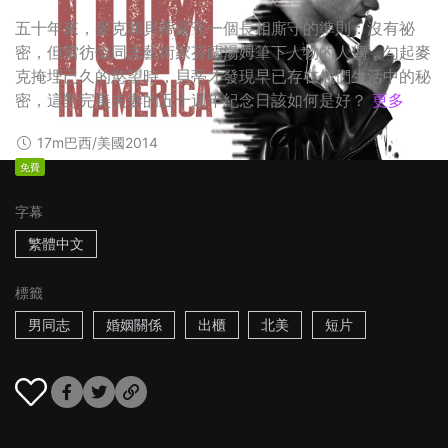
五十年來，麥克和貝蒂嚴守一個長相廝守的準則：沒有祕
密，但當彷似同志藝術家芬蘭湯姆筆下人物的人偶，勾起麥
克掩埋已久的慾望時，貝蒂才發現早已存在他們生活中的秘
密，這對完美夫妻的五十週年紀念日該如何是好？
更多
17m
巴西/美國
2014
免費
字幕
繁體中文
標籤
男同志
婚姻關係
出櫃
北美
短片