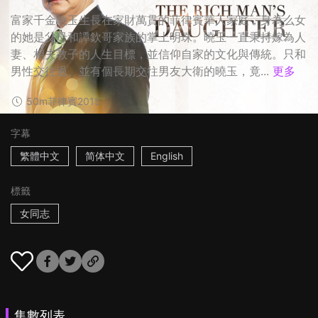
富家千金曉玉生長在家財萬貫的菲律賓華人家庭，身為么女
的她是父母和譚欽哥家族的掌上明珠。曉玉一直秉持嫁為人
妻、相夫教子的人生目標，並信仰自家的文化與傳統。只和
男性交往過、並有個長期交往男友大衛的曉玉，竟...
更多
50m
菲律賓
2015
字幕
繁體中文
简体中文
English
標籤
女同志
集數列表