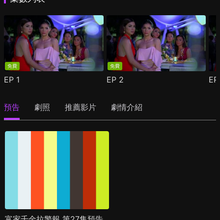
免費
免費
EP
1
EP
2
E
預告
劇照
推薦影片
劇情介紹
富家千金拉警報 第27集預告