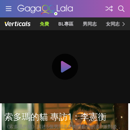
免費
BL專區
男同志
女同志
索多瑪的貓 專訪1：李憲衡
《索多瑪的貓》講述5個男同志在肉體歡愉的多P派對後，