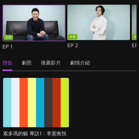
免費
免
免費
EP
2
E
EP
1
預告
劇照
推薦影片
劇情介紹
索多瑪的貓 專訪1：李憲衡預