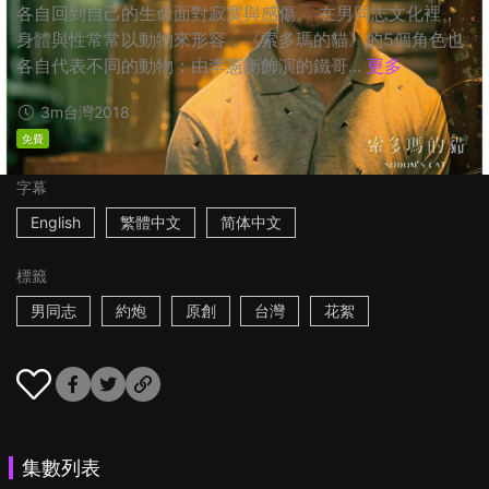
各自回到自己的生命面對寂寞與感傷。 在男同志文化裡，
身體與性常常以動物來形容，《索多瑪的貓》的5個角色也
各自代表不同的動物：由李憲衡飾演的鐵哥...
更多
3m
台灣
2018
免費
字幕
English
繁體中文
简体中文
標籤
男同志
約炮
原創
台灣
花絮
集數列表