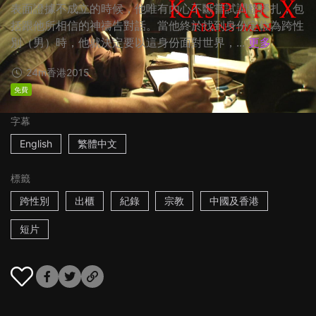
表面證據不成立的時候，他唯有內心不斷嘗試調整掙扎，包
括跟他所相信的神禱告對話。當他終於找到身份定位為跨性
別（男）時，他就決定要以這身份面對世界，...
更多
24m
香港
2015
免費
字幕
English
繁體中文
標籤
跨性別
出櫃
紀錄
宗教
中國及香港
短片