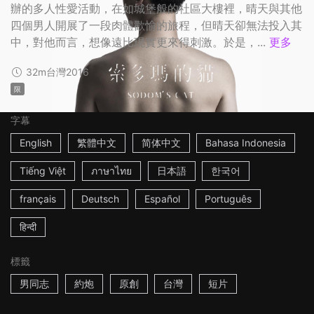
辦的多人性愛活動，在如城堡般的社區大樓裡，晴天與其他
四個男人開展了一段肉體歡愉的旅程，但晴天卻無法投入其
中，對他而言，想像遠比現實更來得刺激。於是，...
更多
32m
台灣
2016
限
字幕
English
繁體中文
简体中文
Bahasa Indonesia
Tiếng Việt
ภาษาไทย
日本語
한국어
français
Deutsch
Español
Português
हिन्दी
標籤
男同志
約炮
原創
台灣
短片