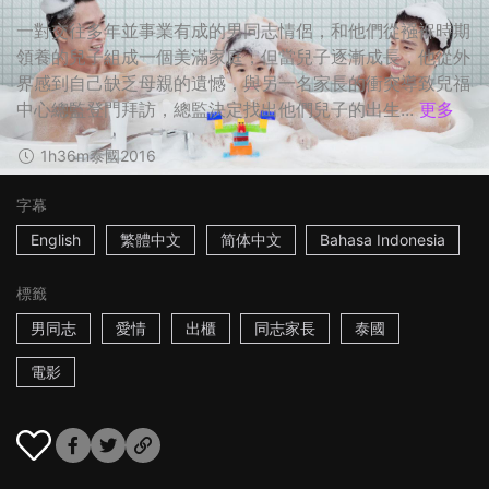
一對交往多年並事業有成的男同志情侶，和他們從襁褓時期
領養的兒子組成一個美滿家庭，但當兒子逐漸成長，他從外
界感到自己缺乏母親的遺憾，與另一名家長的衝突導致兒福
中心總監登門拜訪，總監決定找出他們兒子的出生...
更多
1h36m
泰國
2016
字幕
English
繁體中文
简体中文
Bahasa Indonesia
標籤
男同志
愛情
出櫃
同志家長
泰國
電影