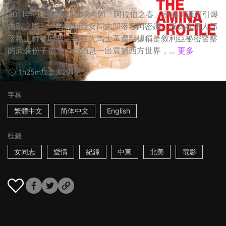
2011年，正當敘利亞境內因「阿拉伯之春」示威抗議而引爆
內戰之際，一名敘利亞女同志部落客阿密娜，因為在個人部
落格上針砭時政，而在大馬士革遭到據稱是敘利亞祕密警察
的武裝份子捉拿。此消息一出震撼西方世界，...
更多
1h25m
加拿大
2015
字幕
繁體中文
简体中文
English
標籤
女同志
愛情
紀錄
中東
北美
電影