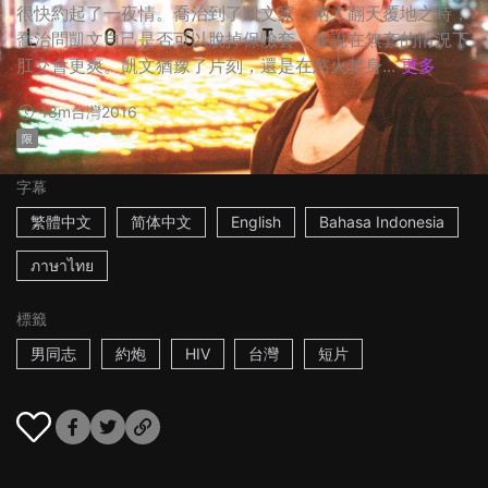
很快約起了一夜情。喬治到了凱文家，兩人翻天覆地之時，
喬治問凱文自己是否可以脫掉保險套，並說在無套的情況下
肛交會更爽。凱文猶豫了片刻，還是在慾火焚身...
更多
18m
台灣
2016
限
字幕
繁體中文
简体中文
English
Bahasa Indonesia
ภาษาไทย
標籤
男同志
約炮
HIV
台灣
短片