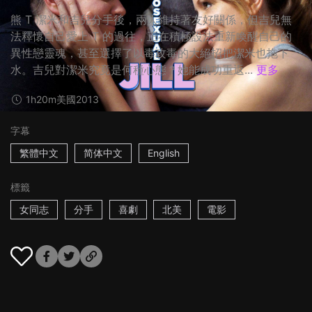
熊 T 潔米和吉兒分手後，兩人維持著友好關係，但吉兒無
法釋懷自己愛上 T 的過往，正在積極設法重新喚醒自己的
異性戀靈魂，甚至選擇了以毒攻毒的大絕招把潔米也拖下
水。吉兒對潔米究竟是何種心態？她能成功重返...
更多
1h20m
美國
2013
字幕
繁體中文
简体中文
English
標籤
女同志
分手
喜劇
北美
電影