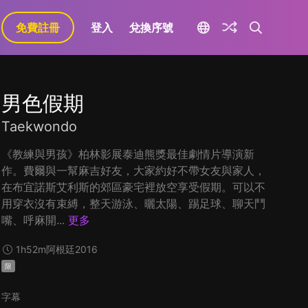
免費註冊
登入
兌換序號
男色假期
Taekwondo
《教練與男孩》柏林影展泰迪熊獎最佳劇情片導演新
作。費爾與一幫麻吉好友，大家約好不帶女友與家人，
在布宜諾斯艾利斯的郊區豪宅裡放空享受假期。可以不
用穿衣沒有束縛，整天游泳、曬太陽、踢足球、聊天鬥
嘴、呼麻開...
更多
1h52m
阿根廷
2016
限
字幕