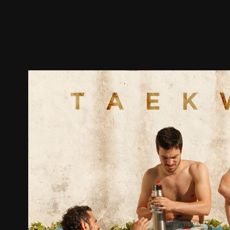
預告
劇照
推薦影片
劇情介紹