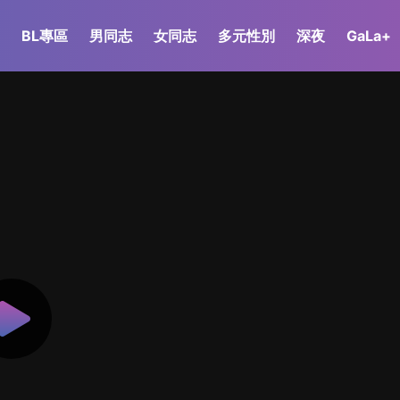
BL專區
男同志
女同志
多元性別
深夜
GaLa+