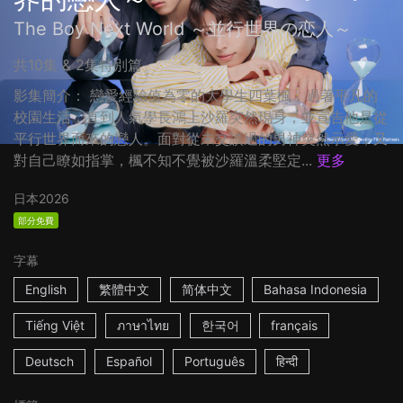
The Boy Next World ～並行世界の恋人～
共10集 & 2集特別篇
影集簡介： 戀愛經驗值為零的大學生四葉楓，過著平凡的
校園生活，直到人氣學長鴻上沙羅突然現身，並宣告他是從
平行世界而來的戀人。面對從未交談過的男神突然示愛，又
對自己瞭如指掌，楓不知不覺被沙羅溫柔堅定...
更多
日本
2026
部分免費
字幕
English
繁體中文
简体中文
Bahasa Indonesia
Tiếng Việt
ภาษาไทย
한국어
français
Deutsch
Español
Português
हिन्दी