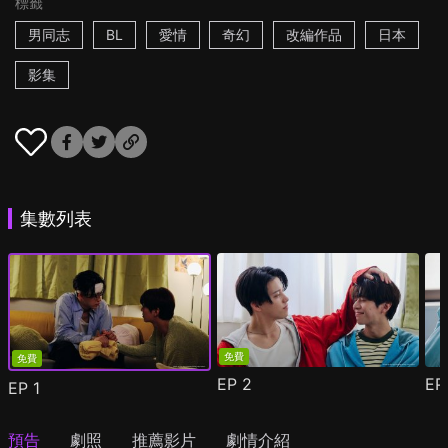
標籤
男同志
BL
愛情
奇幻
改編作品
日本
影集
集數列表
免費
免費
EP
2
E
EP
1
預告
劇照
推薦影片
劇情介紹