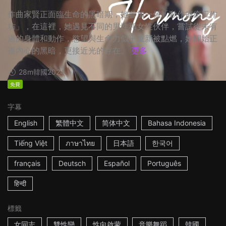
作曲家賢正面臨生命的黑暗期，她參加一個「動作療癒工作
坊」，在這裡，她遇見不同的男性和女性伙伴，嘗試從未有
過的身體和動作，慾望與生命力似乎重新被點燃，她開始正
視內心的黑暗，更接近光的存在。
更多
28m
韓國
2024
免費
字幕
English
繁體中文
简体中文
Bahasa Indonesia
Tiếng Việt
ภาษาไทย
日本語
한국어
français
Deutsch
Español
Português
हिन्दी
標籤
女同志
雙性戀
性向啟蒙
音樂舞蹈
韓國