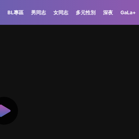
BL專區
男同志
女同志
多元性別
深夜
GaLa+