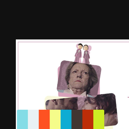
預告
劇照
推薦影片
劇情介紹