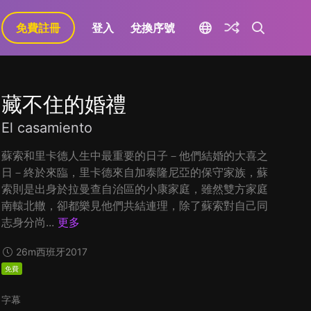
免費註冊
登入
兌換序號
藏不住的婚禮
El casamiento
蘇索和里卡德人生中最重要的日子－他們結婚的大喜之
日－終於來臨，里卡德來自加泰隆尼亞的保守家族，蘇
索則是出身於拉曼查自治區的小康家庭，雖然雙方家庭
南轅北轍，卻都樂見他們共結連理，除了蘇索對自己同
志身分尚...
更多
26m
西班牙
2017
免費
字幕