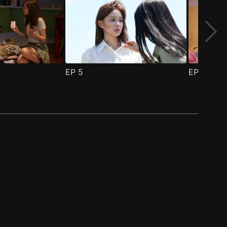
EP
5
EP
6