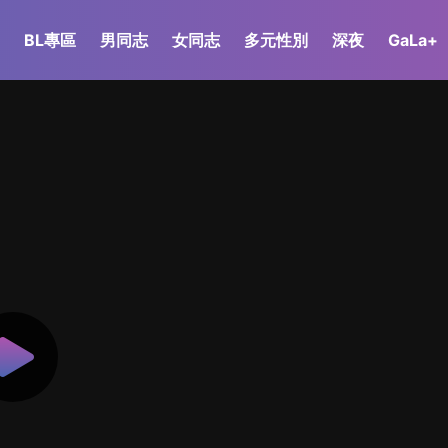
BL專區
男同志
女同志
多元性別
深夜
GaLa+