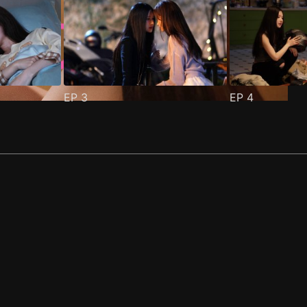
EP
3
EP
4