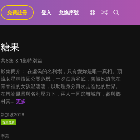
免費註冊
登入
兌換序號
糖果
共8集 & 1集特別篇
影集簡介： 在虛偽的名利場，只有愛妳是唯一真相。頂
流女星林燦因公關危機，一夕跌落谷底，曾被她遺忘在
青春裡的女孩温暖暖，以助理身分再次走進她的世界。
在輿論風暴與名利壓力下，兩人一同逃離城市，參與鄉
村真...
更多
新加坡
2026
首集免費
字幕