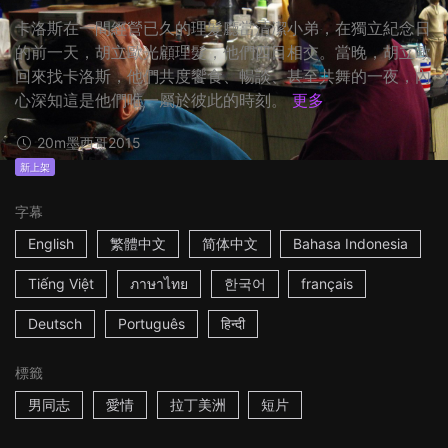
卡洛斯在一間經營已久的理髮廳當清潔小弟，在獨立紀念日
的前一天，胡立歐光顧理髮，他們四目相交。當晚，胡立歐
回來找卡洛斯，他們共度饗食、暢談、甚至共舞的一夜，內
心深知這是他們唯一屬於彼此的時刻。
更多
20m
墨西哥
2015
新上架
字幕
English
繁體中文
简体中文
Bahasa Indonesia
Tiếng Việt
ภาษาไทย
한국어
français
Deutsch
Português
हिन्दी
標籤
男同志
愛情
拉丁美洲
短片