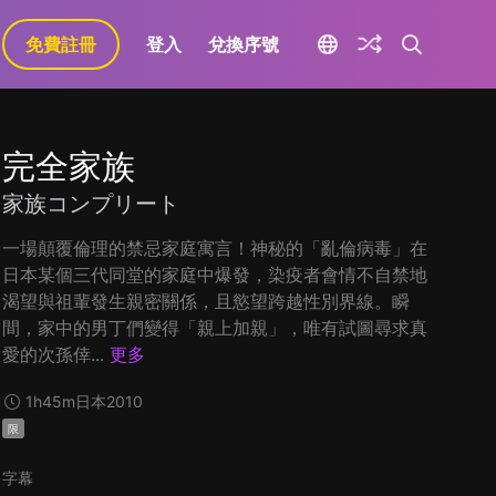
免費註冊
登入
兌換序號
完全家族
家族コンプリート
一場顛覆倫理的禁忌家庭寓言！神秘的「亂倫病毒」在
日本某個三代同堂的家庭中爆發，染疫者會情不自禁地
渴望與祖輩發生親密關係，且慾望跨越性別界線。瞬
間，家中的男丁們變得「親上加親」，唯有試圖尋求真
愛的次孫倖...
更多
1h45m
日本
2010
限
字幕