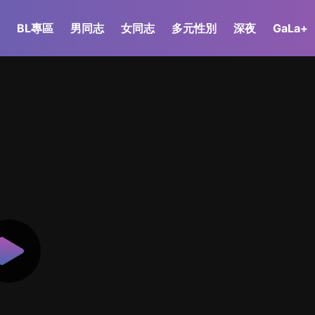
BL專區
男同志
女同志
多元性別
深夜
GaLa+