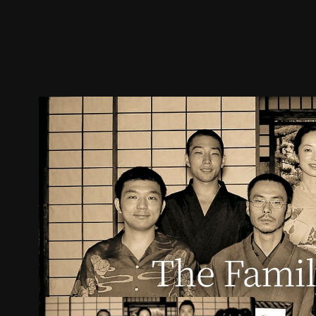
預告
劇照
推薦影片
劇情介紹