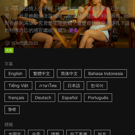
女子與前任情人分手時，被對方指責「無法控制自己的慾
望」，於是她毅然決定戒菸，卻遇到了意想不到的困境。她
對香菸的渴望，究竟是生理依賴？還是自我壓抑的掙扎？該
如何讓自己的感官繼續快樂？
更多
15m
巴西
2025
免費
字幕
English
繁體中文
简体中文
Bahasa Indonesia
Tiếng Việt
ภาษาไทย
日本語
한국어
français
Deutsch
Español
Português
हिन्दी
標籤
女同志
分手
情慾
拉丁美洲
短片