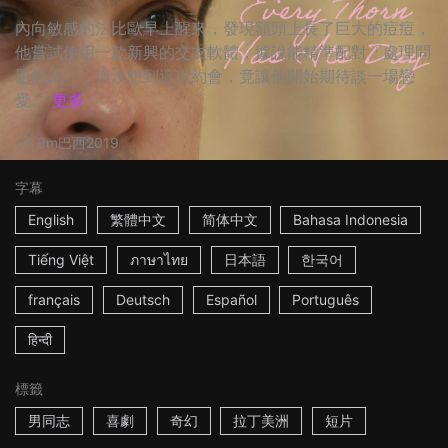
內向敏感的法比歐早上醒來，發現額頭上長了巨大的痘痘，
他嘗試使用一款新興的交友軟體，據說能精準配對「處理問
題的人」，但沒想到這次約會，竟讓他開始期待談一場戀
愛。
更多
9m
巴西
2019
字幕
English
繁體中文
简体中文
Bahasa Indonesia
Tiếng Việt
ภาษาไทย
日本語
한국어
français
Deutsch
Español
Português
हिन्दी
標籤
男同志
喜劇
奇幻
拉丁美洲
短片