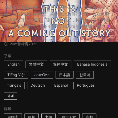
迪諾剛搬進新公寓，準備大肆解放做自己。從搬家第一天
起，他在廁所探索慾望、與網友文斯傳訊約砲，就在此時，
爸媽突如其來地拜訪，讓他措手不及，接著文斯又登門相
見，還沒出櫃的他，如何面對親情和情慾的雙重打擊？
更
多
20m
菲律賓
2022
字幕
English
繁體中文
简体中文
Bahasa Indonesia
Tiếng Việt
ภาษาไทย
日本語
한국어
français
Deutsch
Español
Português
हिन्दी
標籤
男同志
約炮
出櫃
同志子女
喜劇