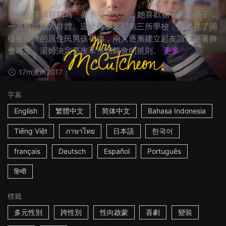
10歲的湯姆自稱為「麥卡琴夫人」，她喜歡裙子勝過褲子，
一直難以融入群體。這次轉學來到第三所學校，她遇見了同
樣被排擠的原住民男孩崔佛，兩人逐漸建立起友誼。隨著舞
會將至，湯姆決定要改革整個舞會的規則。
更多
17m
澳洲
2017
字幕
English
繁體中文
简体中文
Bahasa Indonesia
Tiếng Việt
ภาษาไทย
日本語
한국어
français
Deutsch
Español
Português
हिन्दी
標籤
多元性別
跨性別
性向啟蒙
喜劇
變裝