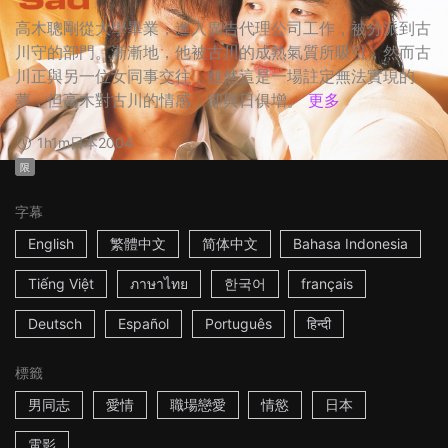
高木聰剛從大學畢業，進入廣告代理公司工作，被分派到古
川守的部門。漸漸地，他被古川的成熟氣質所吸引，然而古
川正與另一位女同事交往，雖然這是一場註定無法實現的
夢，但高木對古川的情感，卻與日俱增。
更多
1h1m
日本
2004
限
字幕
English
繁體中文
简体中文
Bahasa Indonesia
Tiếng Việt
ภาษาไทย
한국어
français
Deutsch
Español
Português
हिन्दी
標籤
男同志
愛情
職場戀愛
情慾
日本
電影