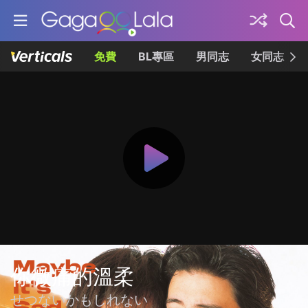
免費
BL專區
男同志
女同志
你微痛的溫柔
せつないかもしれない