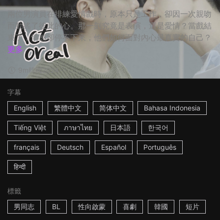
兩位男演員在排練愛情戲時，原本只是工作，卻因一次親吻
而動搖了彼此的心。那一刻究竟是表演，還是愛情？當戲結
束了，情感卻停不下來，他們如何面對內心最真實的自己？
更多
9m
韓國
2024
字幕
English
繁體中文
简体中文
Bahasa Indonesia
Tiếng Việt
ภาษาไทย
日本語
한국어
français
Deutsch
Español
Português
हिन्दी
標籤
男同志
BL
性向啟蒙
喜劇
韓國
短片