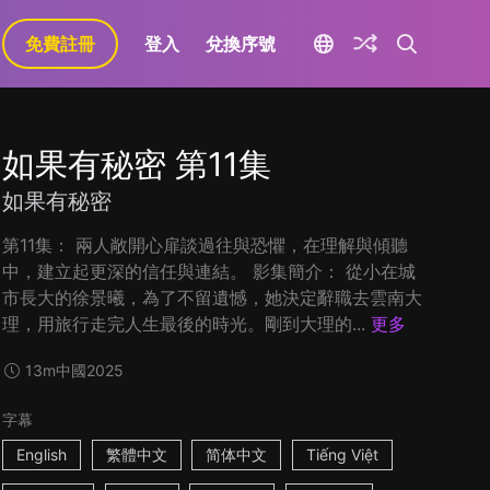
免費註冊
登入
兌換序號
如果有秘密 第11集
如果有秘密
第11集： 兩人敞開心扉談過往與恐懼，在理解與傾聽
中，建立起更深的信任與連結。 影集簡介： 從小在城
市長大的徐景曦，為了不留遺憾，她決定辭職去雲南大
理，用旅行走完人生最後的時光。剛到大理的...
更多
13m
中國
2025
字幕
English
繁體中文
简体中文
Tiếng Việt