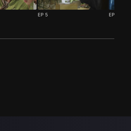
EP
5
EP
6