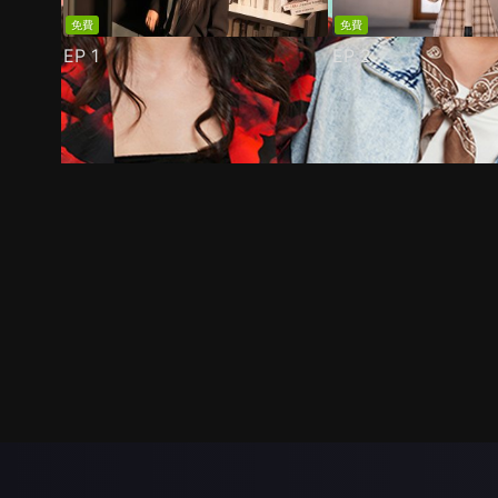
免費
免費
EP
1
EP
2
預告
劇照
推薦影片
劇情介紹