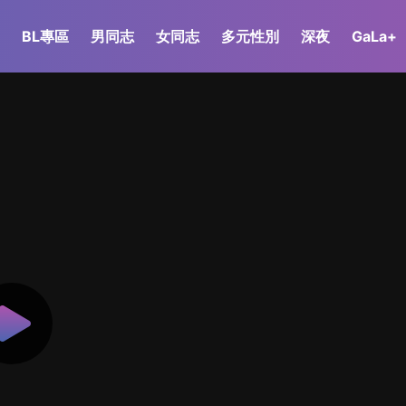
BL專區
男同志
女同志
多元性別
深夜
GaLa+