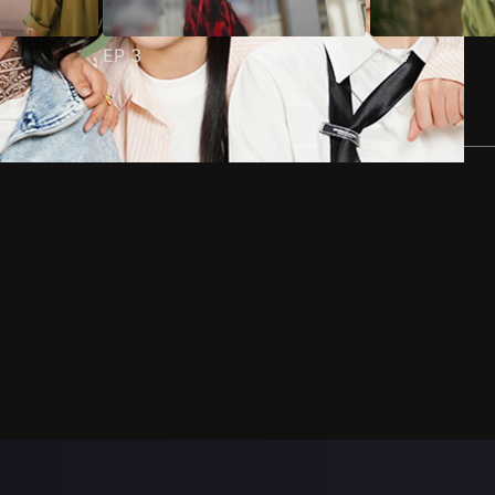
EP
3
EP
4