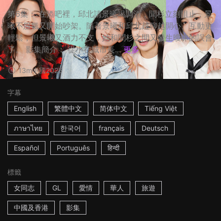
第6集： 在酒吧裡，邱北請景曦喝調酒，聞杉立刻阻止，景
曦不服氣又開始吵架。隨著景曦和邱北越聊越開心、互動更
輕鬆，但景曦又酒力不支，她和聞杉之間又發生曖昧的誤會
了。 影集簡介： 從小在城市長...
更多
13m
中國
2025
字幕
English
繁體中文
简体中文
Tiếng Việt
ภาษาไทย
한국어
français
Deutsch
Español
Português
हिन्दी
標籤
女同志
GL
愛情
華人
旅遊
中國及香港
影集