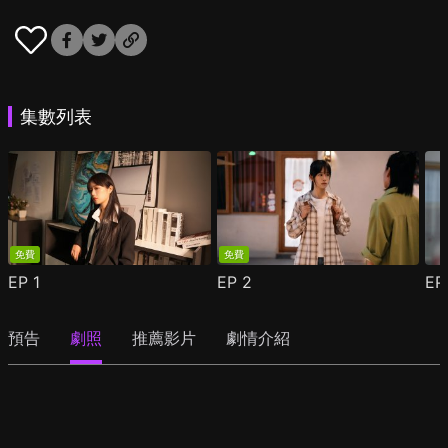
集數列表
免費
免費
EP
1
EP
2
E
預告
劇照
推薦影片
劇情介紹