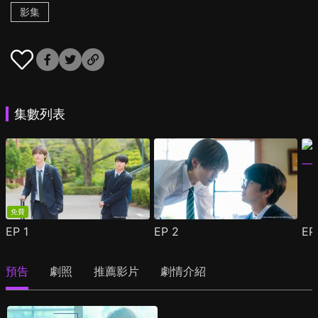
影集
集數列表
免費
EP
1
EP
2
E
預告
劇照
推薦影片
劇情介紹