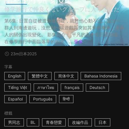
修学旅行で仲良くないグループに入りました
第6集: 日置自從被渡會擁抱後，就對他心動不已。這次一
群人到海邊遊玩，沒想到一場遊戲與突如其來的事件，讓兩
人的關係出現變化。 影集簡介： 平凡的高中生日置朝陽，
在修學旅行中面臨落單的困境，...
更多
23m
日本
2025
字幕
English
繁體中文
简体中文
Bahasa Indonesia
Tiếng Việt
ภาษาไทย
français
Deutsch
Español
Português
हिन्दी
標籤
男同志
BL
青春戀愛
改編作品
日本