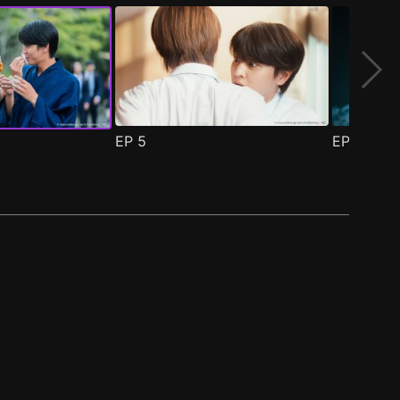
EP
5
EP
6