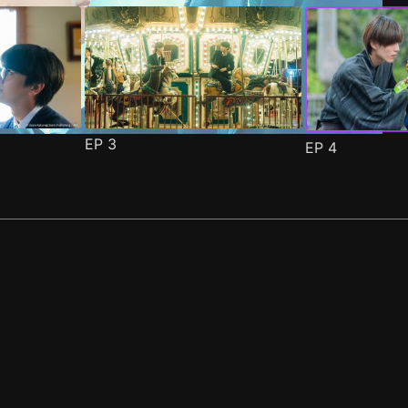
EP
3
EP
4