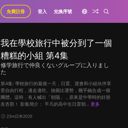
免費註冊
登入
兌換序號
我在學校旅行中被分到了一個
糟糕的小組 第4集
修学旅行で仲良くないグループに入りまし
た
第4集: 學校旅行的最後一天，日置、渡會和小組伙伴享
受自由行程，邊走邊吃、抽籤比運勢，幾乎融合成一個
團體。這時，有人喊出「朝陽」，原來是中學時的好朋
友杏那！ 影集簡介： 平凡的高中生日置朝...
更多
23m
日本
2025