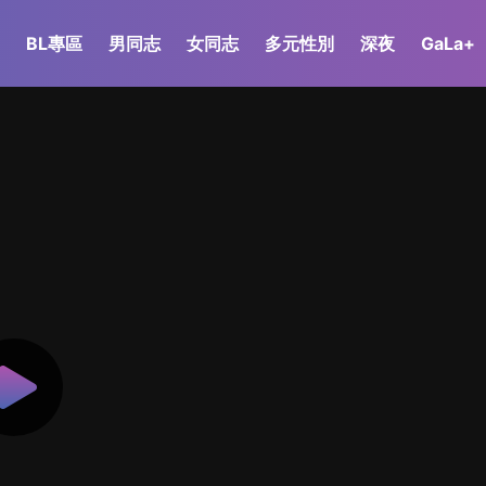
BL專區
男同志
女同志
多元性別
深夜
GaLa+