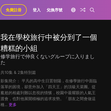
免費註冊
登入
兌換序號
我在學校旅行中被分到了一個
糟糕的小組
修学旅行で仲良くないグループに入りまし
た
共10集 & 2集特別篇
影集簡介： 平凡的高中生日置朝陽，在修學旅行中面臨
落單的困境，卻意外加入「四天王」的頂級天菜團。從
尷尬的相處到難以忽視的情愫，校園中最耀眼的人氣王
渡會，也對他展開積極的追求攻勢。「朋友之間會做這
種...
更多