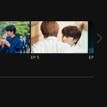
EP
5
EP
6