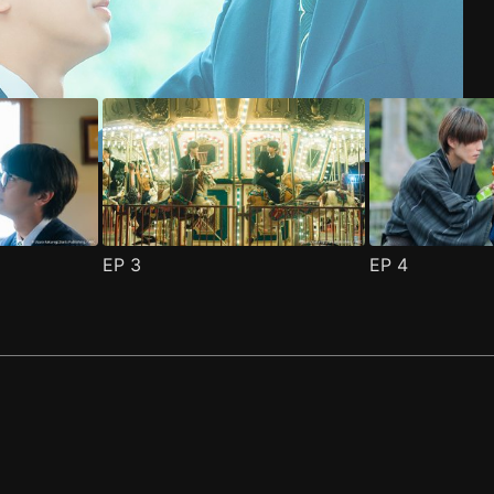
EP
3
EP
4