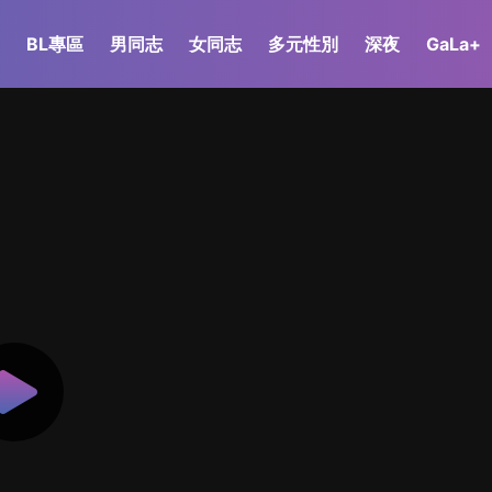
BL專區
男同志
女同志
多元性別
深夜
GaLa+