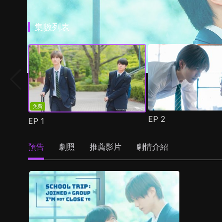
集數列表
免費
EP
2
EP
1
預告
劇照
推薦影片
劇情介紹