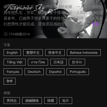
兩個男子好久不見了，他們在小酒館相聚，一人步入傳統的
異性戀人生，升官、結婚、妻子懷孕，另一人和同志伴侶同
居多年。已婚男子坦承與妻子的性生活充滿困難，只能靠著
幻想男性才能完成、背負罪惡感的生活。隨著夜色...
更多
17m
韓國
2014
字幕
English
繁體中文
简体中文
Bahasa Indonesia
Tiếng Việt
ภาษาไทย
日本語
한국어
français
Deutsch
Español
Português
हिन्दी
標籤
男同志
婚姻關係
韓國
短片