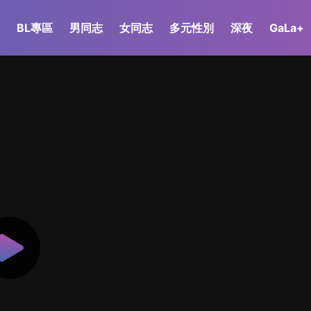
BL專區
男同志
女同志
多元性別
深夜
GaLa+