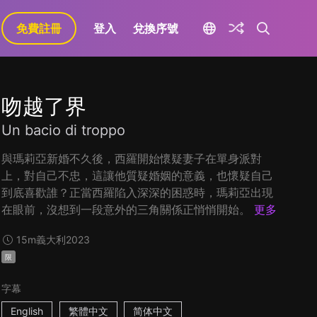
免費註冊
登入
兌換序號
吻越了界
Un bacio di troppo
與瑪莉亞新婚不久後，西羅開始懷疑妻子在單身派對
上，對自己不忠，這讓他質疑婚姻的意義，也懷疑自己
到底喜歡誰？正當西羅陷入深深的困惑時，瑪莉亞出現
在眼前，沒想到一段意外的三角關係正悄悄開始。
更多
15m
義大利
2023
限
字幕
English
繁體中文
简体中文