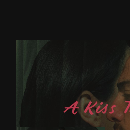
預告
劇照
推薦影片
劇情介紹