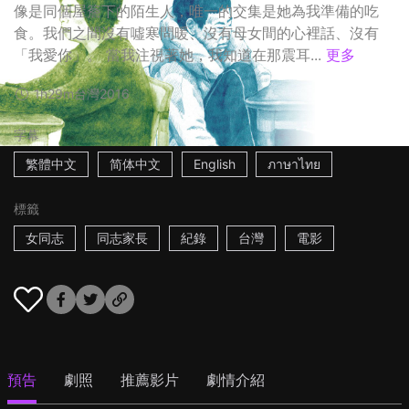
像是同個屋簷下的陌生人，唯一的交集是她為我準備的吃
食。我們之間沒有噓寒問暖、沒有母女間的心裡話、沒有
「我愛你」。 當我注視著她，我知道在那震耳...
更多
1h29m
台灣
2016
字幕
繁體中文
简体中文
English
ภาษาไทย
標籤
女同志
同志家長
紀錄
台灣
電影
預告
劇照
推薦影片
劇情介紹