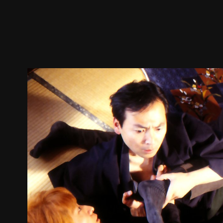
預告
劇照
推薦影片
劇情介紹