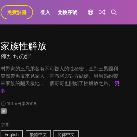
免費註冊
登入
兌換序號
家族性解放
俺たちの絆
村野家的三兄弟各有不可告人的性秘密，直到三男國利
突然帶男友來見家人，宣布將與對方結婚。男男婚約帶
來家族的翻天覆地，二個哥哥也開始了性解放之路。
更
多
1h1m
日本
2006
限
字幕
English
繁體中文
简体中文