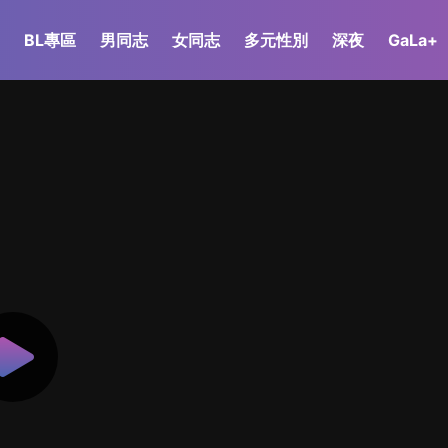
BL專區
男同志
女同志
多元性別
深夜
GaLa+