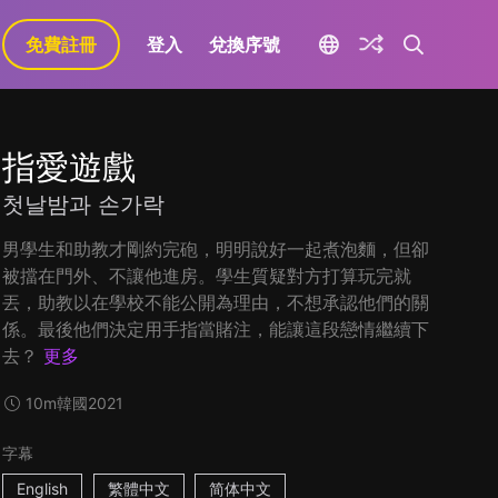
免費註冊
登入
兌換序號
指愛遊戲
첫날밤과 손가락
男學生和助教才剛約完砲，明明說好一起煮泡麵，但卻
被擋在門外、不讓他進房。學生質疑對方打算玩完就
丟，助教以在學校不能公開為理由，不想承認他們的關
係。最後他們決定用手指當賭注，能讓這段戀情繼續下
去？
更多
10m
韓國
2021
字幕
English
繁體中文
简体中文