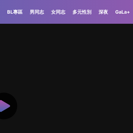
BL專區
男同志
女同志
多元性別
深夜
GaLa+