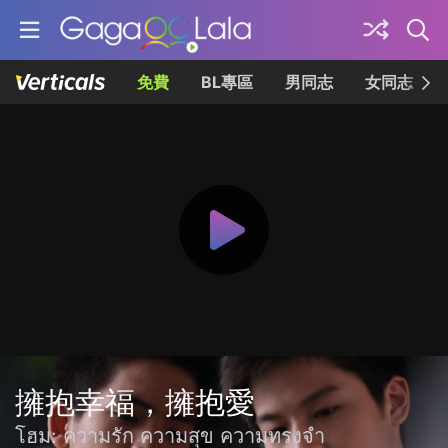
免費
BL專區
男同志
女同志
擁抱幸福，擁抱愛
โฮม: ความรัก ความสุข ความทรงจำ