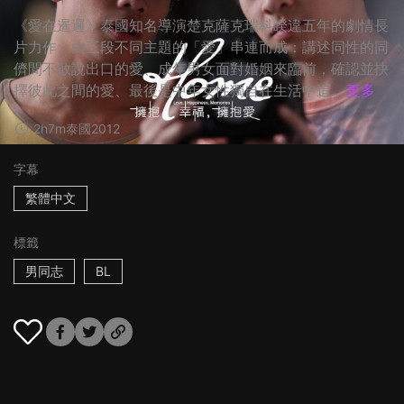
《愛在暹邏》泰國知名導演楚克薩克瑞科睽違五年的劇情長
片力作，由三段不同主題的「愛」串連而成：講述同性的同
儕間不敢說出口的愛、成年男女面對婚姻來臨前，確認並抉
擇彼此之間的愛、最後是中年女性獨自在生活中追...
更多
2h7m
泰國
2012
字幕
繁體中文
標籤
男同志
BL