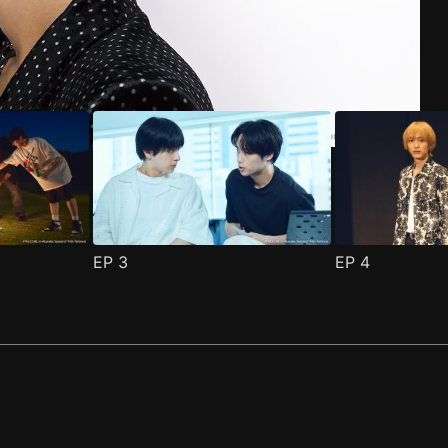
EP
3
EP
4