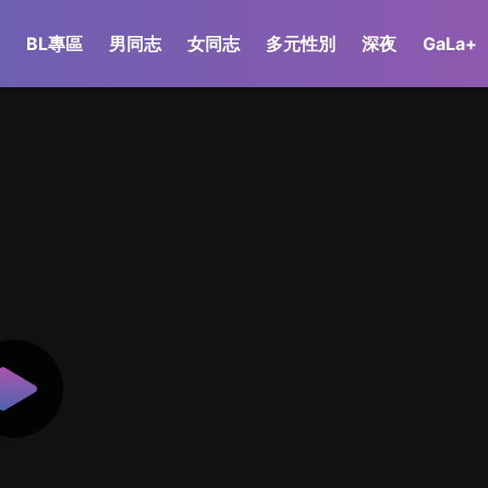
BL專區
男同志
女同志
多元性別
深夜
GaLa+