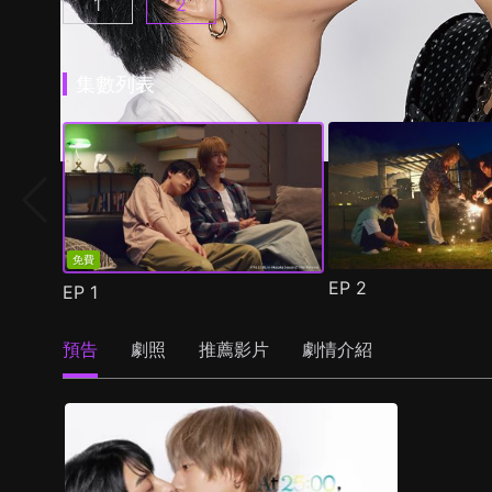
1
2
25時，赤坂見 第1集
25時，赤坂見 第2季 第1集
(
)
(
)
集數列表
免費
EP
2
EP
1
預告
劇照
推薦影片
劇情介紹