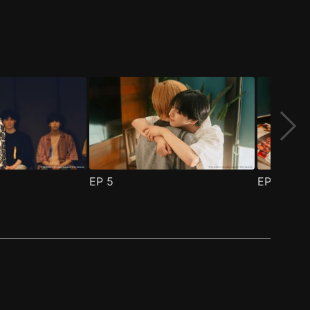
EP
5
EP
6