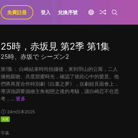
免費註冊
登入
兌換序號
25時，赤坂見 第2季 第1集
25時、赤坂で シーズン2
第1集： 白崎結束時尚拍攝後，來到羽山的公寓，二人
擁抱親吻、共度甜蜜時光，確認了彼此心中的愛意。他
們將再度合作特別劇《白晝之夢》，在劇組見面會上，
導演強調要描繪主角相戀之後的考驗，讓白崎忍不住思
考，...
更多
24m
日本
2025
免費
字幕