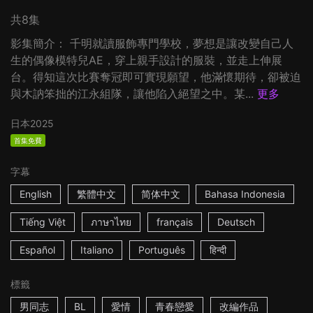
共8集
影集簡介： 千明就讀服飾專門學校，夢想是讓改變自己人
生的偶像模特兒AE，穿上親手設計的服裝，並走上伸展
台。得知這次比賽奪冠即可實現願望，他滿懷期待，卻被迫
與木訥笨拙的江永組隊，讓他陷入絕望之中。某...
更多
日本
2025
首集免費
字幕
English
繁體中文
简体中文
Bahasa Indonesia
Tiếng Việt
ภาษาไทย
français
Deutsch
Español
Italiano
Português
हिन्दी
標籤
男同志
BL
愛情
青春戀愛
改編作品