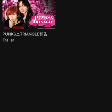
PUNKS△TRIANGLE預告
Trailer