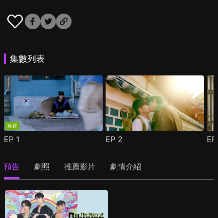
集數列表
免費
EP
1
EP
2
E
預告
劇照
推薦影片
劇情介紹