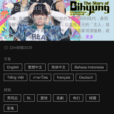
비형전: 도깨비의 주인
第10集: 原來金福是鼻荊千年以前的主人！回到現代，鼻荊
終於醒來了，他對金福百般殷勤，以鬼怪之王的「主人」規
格對待他，給他五千萬額度的黑卡、申請居家清潔服務，甚
至為他親自下廚煮飯，更不准吉達接近金福...
更多
22m
韓國
2025
字幕
English
繁體中文
简体中文
Bahasa Indonesia
Tiếng Việt
ภาษาไทย
français
Deutsch
標籤
男同志
BL
愛情
喜劇
奇幻
韓國
影集