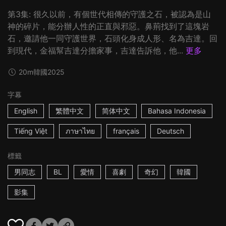
第3集: 很久以前，有個世代相傳的守護之石，被認為是山
神的碎片，能分辦人性的正直與邪惡。鼻荊找到了這塊岩
石，邀請他一同守護世界，石頭化身成人形、名為吉達。回
到現代，金福幫吉達分擔家事，吉達告訴他，他...
更多
20m
韓國
2025
字幕
English
繁體中文
简体中文
Bahasa Indonesia
Tiếng Việt
ภาษาไทย
français
Deutsch
標籤
男同志
BL
愛情
喜劇
奇幻
韓國
影集