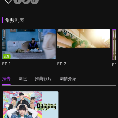
集數列表
免費
EP
1
EP
2
E
預告
劇照
推薦影片
劇情介紹