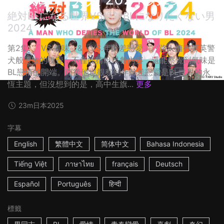
絶対BLになる世界VS絶対BLになりたくない男
2024
第2集: 「VS.氣味」&「VS.年齡差戀愛」。路人擁有菁英警
犬般靈敏的嗅覺，不僅能猜出早餐內容，還能察覺到氣味是
BL戀情的開端。而後他也觀察到年齡差戀愛是BL世界的永
恆主題，但沒想到的是，高中生旗...
更多
23m
日本
2025
字幕
English
繁體中文
简体中文
Bahasa Indonesia
Tiếng Việt
ภาษาไทย
français
Deutsch
Español
Português
हिन्दी
標籤