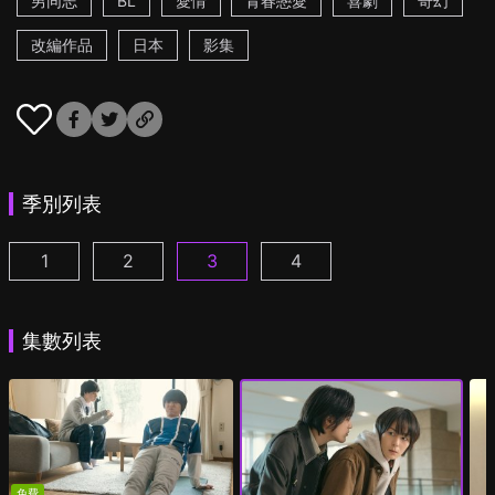
男同志
BL
愛情
青春戀愛
喜劇
奇幻
改編作品
日本
影集
季別列表
1
2
3
4
絕對會變成BL的世界VS絕不想變成BL的男人 第1集
絕對會變成BL的世界VS絕不想變成BL的男人2
絕對會變成BL的世界VS絕不想變成BL
絕對會變成BL的世界VS絕
(
)
集數列表
免費