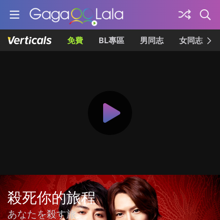
免費
BL專區
男同志
女同志
殺死你的旅程
あなたを殺す旅