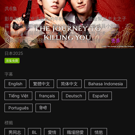
共6集
影集簡介： 充滿義氣的年輕黑道片岡，聽命幫派老大之子
霧井的指示暫避風頭。隨行照料他的是幫派成員小田島，不
僅擔任保母與司機，甚至偶爾滿足片岡的性需求。然而，小
田島卻背負一項殘酷的復仇任務，在這趟危險的...
更多
日本
2025
首集免費
字幕
English
繁體中文
简体中文
Bahasa Indonesia
Tiếng Việt
français
Deutsch
Español
Português
हिन्दी
標籤
男同志
BL
愛情
職場戀愛
情慾