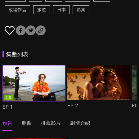
改編作品
旅遊
日本
影集
集數列表
免費
EP
2
E
EP
1
預告
劇照
推薦影片
劇情介紹