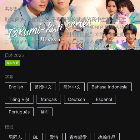
共6集
影集簡介： 在貴族男子寄宿學校就讀的高中生葉山託生，
因原生家庭的陰影而害怕與人接觸，但和校內風雲人物崎義
一成為室友後，他們的秘密戀情讓他感到幸福。就在此時，
三年級的學長開始糾纏他，再加上託生不敢公開...
更多
日本
2025
首集免費
字幕
English
繁體中文
简体中文
Bahasa Indonesia
Tiếng Việt
français
Deutsch
Español
Português
हिन्दी
標籤
男同志
BL
愛情
青春戀愛
改編作品