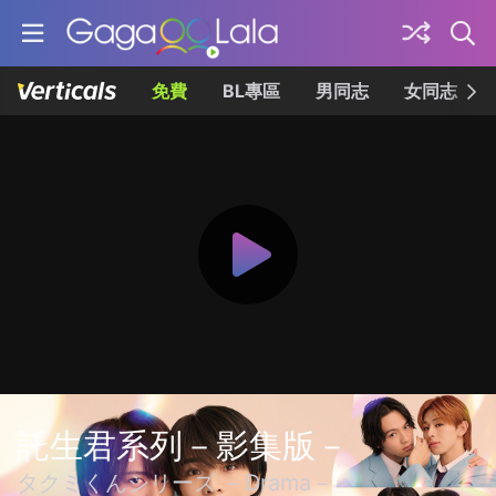
免費
BL專區
男同志
女同志
託生君系列－影集版－
タクミくんシリーズ －Drama－