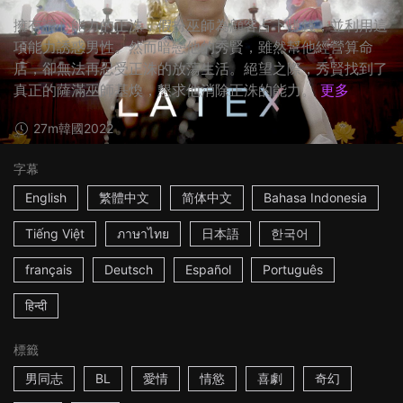
擁有讀心能力的正洙，假扮巫師為顧客占卜賺錢，並利用這
項能力誘惑男性。然而暗戀他的秀賢，雖然幫他經營算命
店，卻無法再忍受正洙的放蕩生活。絕望之際，秀賢找到了
真正的薩滿巫師基煥，懇求他消除正洙的能力。
更多
27m
韓國
2022
字幕
English
繁體中文
简体中文
Bahasa Indonesia
Tiếng Việt
ภาษาไทย
日本語
한국어
français
Deutsch
Español
Português
हिन्दी
標籤
男同志
BL
愛情
情慾
喜劇
奇幻