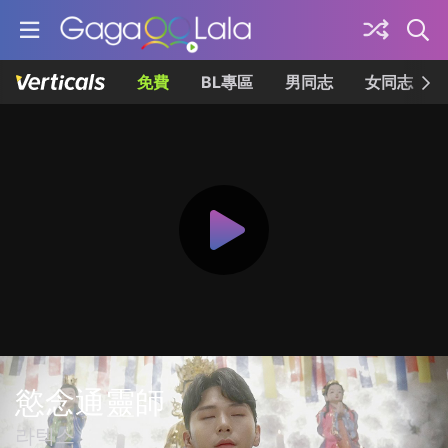
免費
BL專區
男同志
女同志
慾念通靈師
라텍스