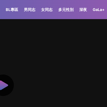
BL專區
男同志
女同志
多元性別
深夜
GaLa+