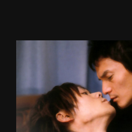
預告
劇照
推薦影片
劇情介紹