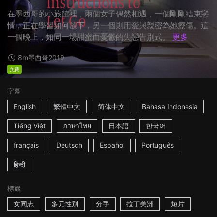
在墨西哥的小旅館裡，兩個女子偶然相遇，一個剛剛結束戀
情，正在學習如何放下，另一個則用愛與親密為她療傷。這
一個晚上，如同一場甜蜜而憂鬱的失戀告別式。
更多
8m
墨西哥
2019
免費
字幕
English
繁體中文
简体中文
Bahasa Indonesia
Tiếng Việt
ภาษาไทย
日本語
한국어
français
Deutsch
Español
Português
हिन्दी
標籤
女同志
多元性別
分手
拉丁美洲
短片