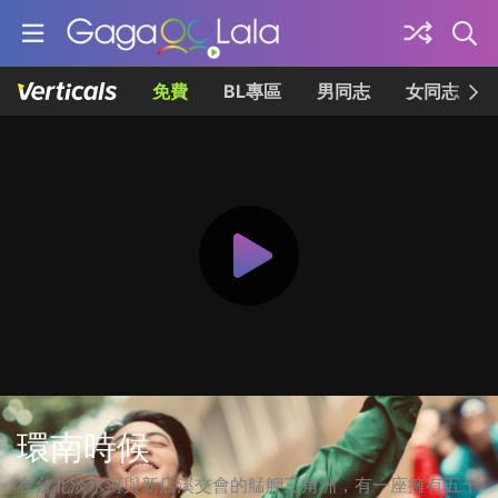
免費
BL專區
男同志
女同志
環南時候
在台北淡水河與新店溪交會的艋舺三角洲，有一座擁有五十