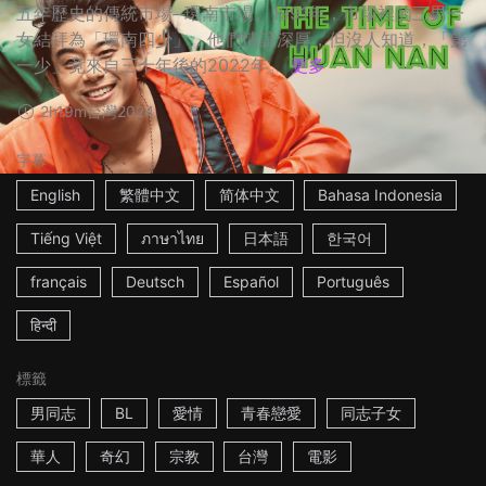
五年歷史的傳統市場─環南市場。1991年，市場裡的三男一
女結拜為「環南四少」，他們情誼深厚，但沒人知道，「第
一少」竟來自三十年後的2022年。
更多
2h19m
台灣
2024
字幕
English
繁體中文
简体中文
Bahasa Indonesia
Tiếng Việt
ภาษาไทย
日本語
한국어
français
Deutsch
Español
Português
हिन्दी
標籤
男同志
BL
愛情
青春戀愛
同志子女
華人
奇幻
宗教
台灣
電影