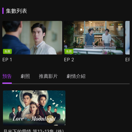
集數列表
免費
免費
EP
1
EP
2
E
預告
劇照
推薦影片
劇情介紹
月光下的愛情 第12-13集 (終)