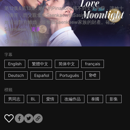
第12集&第13集: 婚後的Pinanong得不到丈夫的愛，讓她十
分痛苦，而父親拿出Saenkaew與Sasin親吻的照片，要求
她逼迫對方離婚，並奪取Saenkaew家族的財產。確認
Saenkaew...
更多
1h40m
泰國
2025
字幕
English
繁體中文
简体中文
français
Deutsch
Español
Português
हिन्दी
標籤
男同志
BL
愛情
改編作品
泰國
影集