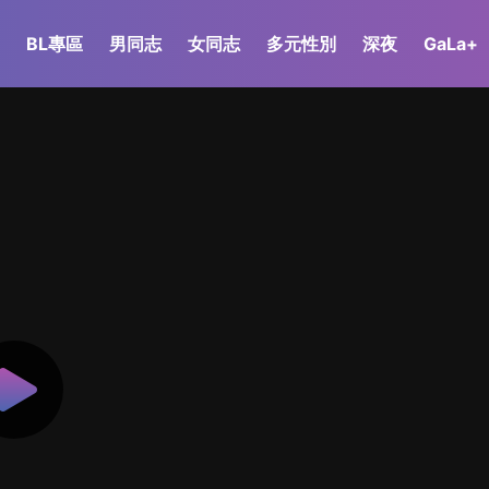
BL專區
男同志
女同志
多元性別
深夜
GaLa+