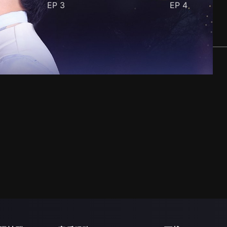
EP
3
EP
4