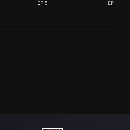
EP
5
EP
6