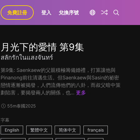
免費註冊
登入
兌換序號
月光下的愛情 第9集
สลักรักในแสงจันทร์
第9集: Saenkaew的父親積極籌備婚禮，打算讓他與
Pinanong前往清邁生活。但Saenkaew與Sasin的祕密
戀情逐漸被揭發，人們流傳他們的八卦，而叔父暗中策
劃陷害，要揭發兩人的關係，也...
更多
55m
泰國
2025
字幕
English
繁體中文
简体中文
français