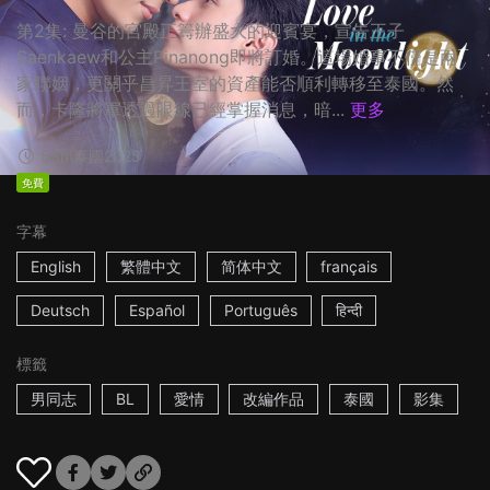
第2集: 曼谷的宮殿正籌辦盛大的迎賓宴，宣告王子
Saenkaew和公主Pinanong即將訂婚。這場婚事不僅是兩
家聯姻，更關乎昌昇王室的資產能否順利轉移至泰國。然
而，卡隆將軍透過眼線已經掌握消息，暗...
更多
53m
泰國
2025
免費
字幕
English
繁體中文
简体中文
français
Deutsch
Español
Português
हिन्दी
標籤
男同志
BL
愛情
改編作品
泰國
影集