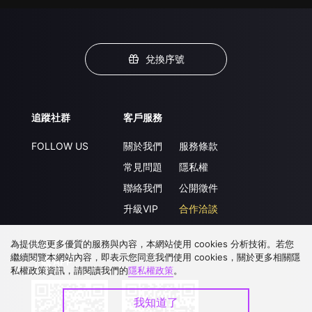
兌換序號
追蹤社群
客戶服務
FOLLOW US
關於我們
服務條款
常見問題
隱私權
聯絡我們
公開徵件
升級VIP
合作洽談
為提供您更多優質的服務與內容，本網站使用 cookies 分析技術。若您
繼續閱覽本網站內容，即表示您同意我們使用 cookies，關於更多相關隱
下載 APP
私權政策資訊，請閱讀我們的
隱私權政策
。
我知道了