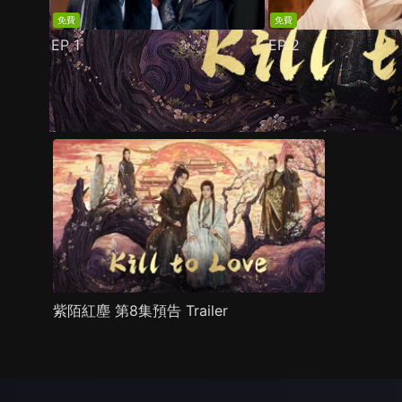
免費
免費
EP
1
EP
2
預告
劇照
推薦影片
劇情介紹
紫陌紅塵 第8集預告 Trailer