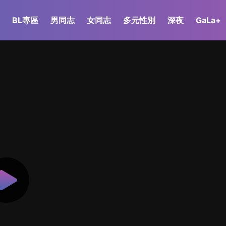
BL專區
男同志
女同志
多元性別
深夜
GaLa+