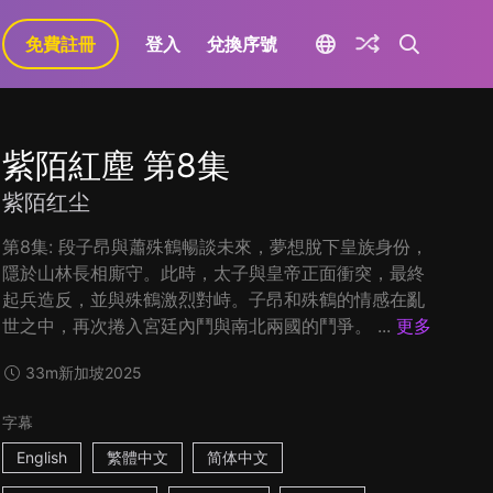
免費註冊
登入
兌換序號
紫陌紅塵 第8集
紫陌红尘
第8集: 段子昂與蕭殊鶴暢談未來，夢想脫下皇族身份，
隱於山林長相廝守。此時，太子與皇帝正面衝突，最終
起兵造反，並與殊鶴激烈對峙。子昂和殊鶴的情感在亂
世之中，再次捲入宮廷內鬥與南北兩國的鬥爭。 ...
更多
33m
新加坡
2025
字幕
English
繁體中文
简体中文